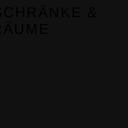
SCHRÄNKE &
RÄUME