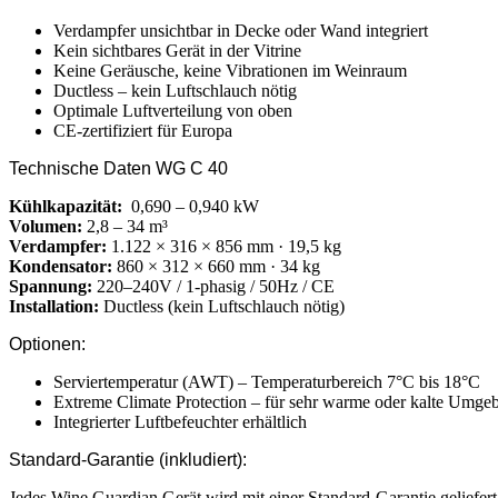
Verdampfer unsichtbar in Decke oder Wand integriert
Kein sichtbares Gerät in der Vitrine
Keine Geräusche, keine Vibrationen im Weinraum
Ductless – kein Luftschlauch nötig
Optimale Luftverteilung von oben
CE-zertifiziert für Europa
Technische Daten WG C 40
Kühlkapazität:
0,690 – 0,940 kW
Volumen:
2,8 – 34 m³
Verdampfer:
1.122 × 316 × 856 mm · 19,5 kg
Kondensator:
860 × 312 × 660 mm · 34 kg
Spannung:
220–240V / 1-phasig / 50Hz / CE
Installation:
Ductless (kein Luftschlauch nötig)
Optionen:
Serviertemperatur (AWT) – Temperaturbereich 7°C bis 18°C
Extreme Climate Protection – für sehr warme oder kalte Umg
Integrierter Luftbefeuchter erhältlich
Standard-Garantie (inkludiert):
Jedes Wine Guardian Gerät wird mit einer Standard-Garantie geliefert