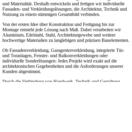
und Materialität. Deshalb entwickeln und fertigen wir individuelle
Fassaden- und Verkleidungslösungen, die Architektur, Technik und
Nutzung zu einem stimmigen Gesamtbild verbinden.
Von der ersten Idee über Konstruktion und Fertigung bis zur
Montage entsteht jede Lösung nach Maß. Dabei verarbeiten wir
Aluminium, Edelstahl, Stahl, Architekturgewebe und weitere
hochwertige Materialien zu langlebigen und präzisen Bauelementen.
Ob Fassadenverkleidung, Garagentorverkleidung, integrierte Tür-
und Toranlagen, Fenster- und Balkonverkleidungen oder
individuelle Sonderlösungen: Jedes Projekt wird exakt auf die
architektonischen Gegebenheiten und die Anforderungen unserer
Kunden abgestimmt.
Durch die Verbindung von Handwerk, Technik und Gestaltung
entstehen Lösungen, die nicht nur schützen und strukturieren,
sondern den Charakter eines Gebäudes nachhaltig prägen.
Ob Einfamilienhaus, Mehrfamilienhaus, Gewerbeobjekt, Objekte
oder öffentlicher Bau:
Jedes Projekt wird individuell geplant, gefertigt und montiert.
ZU DEN PROJEKTEN